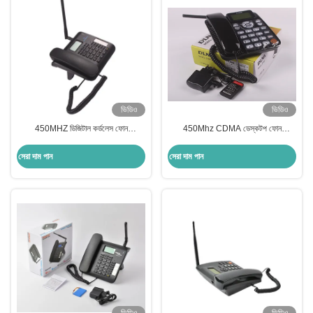
ভিডিও
ভিডিও
450MHZ ডিজিটাল কর্ডলেস ফোন
450Mhz CDMA ডেস্কটপ ফোন
1200mah CDMA ওয়্যারলেস ফোন ভালো
DLNAZT668 FM MP3 মিউট রেকর্ডিং
ভয়েস কোয়ালিটি
সমর্থন করে
সেরা দাম পান
সেরা দাম পান