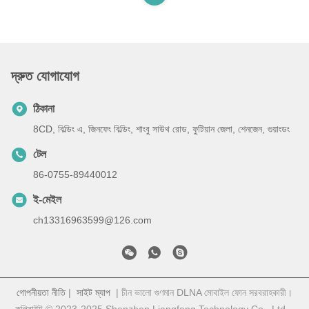
দ্রুত যোগাযোগ
ঠিকানা
8CD, বিল্ডিং এ, জিনফেং বিল্ডিং, শাংবু সাউথ রোড, ফুটিয়ান জেলা, শেনজেন, গুয়াংডং
টেল
86-0755-89440012
ই-মেইল
ch13316963599@126.com
গোপনীয়তা নীতি
|
সাইট ম্যাপ
| চীন ভালো গুণমান DLNA মোবাইল ফোন সরবরাহকারী।
কপিরাইট © 2023-2025 Shenzhen Liangfeng Technology Co., Ltd. .