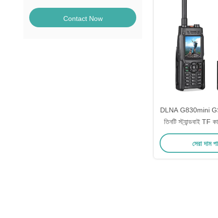
Contact Now
DLNA G830mini GSM 
তিনটি স্ট্যান্ডবাই TF কার
ব্যাটারি বাহ্যিক
সেরা দাম প