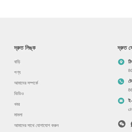
দ্রুত লিঙ্ক
দ্রুত 
বাড়ি
ঠি
8C
পণ্য
টে
আমাদের সম্পর্কে
8
ভিডিও
ই
খবর
c
মামলা
আমাদের সাথে যোগাযোগ করুন