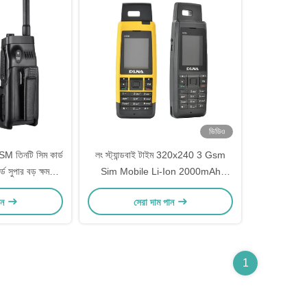
ভিডিও
তিনটি সিম কার্ড
লং স্ট্যান্ডবাই টাইম 320x240 3 Gsm
্ড সুপার বড় ক্ষমতা
Sim Mobile Li-Ion 2000mAh
 অ্যান্টেনা
320x240
ান
সেরা দাম পান
1