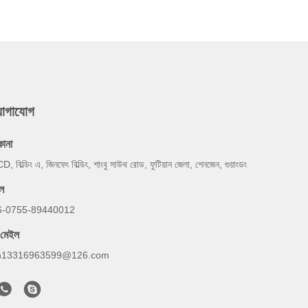
যোগাযোগ
কানা
D, বিল্ডিং এ, জিনফেং বিল্ডিং, শাংবু সাউথ রোড, ফুটিয়ান জেলা, শেনজেন, গুয়াংডং
ল
6-0755-89440012
-মেইল
h13316963599@126.com