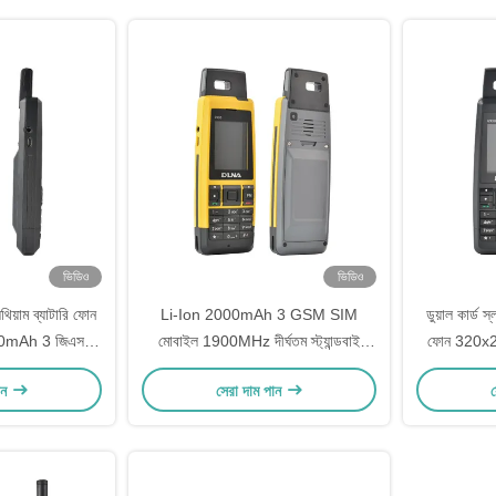
ভিডিও
ভিডিও
থিয়াম ব্যাটারি ফোন
Li-Ion 2000mAh 3 GSM SIM
ডুয়াল কার্
000mAh 3 জিএসএম
মোবাইল 1900MHz দীর্ঘতম স্ট্যান্ডবাই
ফোন 320x24
োন
ব্যাটারি লাইফ ফোন
ান
সেরা দাম পান
স