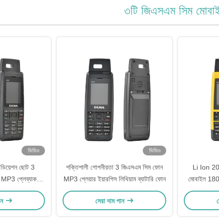
৩টি জিএসএম সিম মোবা
ভিডিও
ভিডিও
রেডিয়েশন ছোট 3
শক্তিশালী গোপনীয়তা 3 জিএসএম সিম ফোন
Li Ion 
 MP3 প্লেব্যাক
MP3 প্লেয়ার ইয়ারপিস লিথিয়াম ব্যাটারি ফোন
মোবাইল 180
কম
রিসেপশন
ান
সেরা দাম পান
স