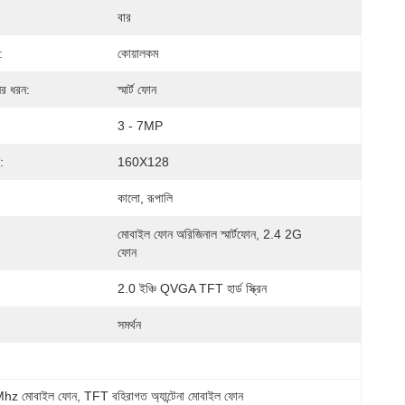
বার
:
কোয়ালকম
র ধরন:
স্মার্ট ফোন
3 - 7MP
:
160X128
কালো, রূপালি
মোবাইল ফোন অরিজিনাল স্মার্টফোন, 2.4 2G 
ফোন
2.0 ইঞ্চি QVGA TFT হার্ড স্ক্রিন
সমর্থন
z মোবাইল ফোন
, 
TFT বহিরাগত অ্যান্টেনা মোবাইল ফোন