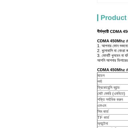
Product
দীর্ঘস্থায়ী CDMA 45
CDMA 450Mhz মোবাইল 
1. আপনার ফোন শুকনো রা
2. ধুলোবালি বা নোংরা 
3. ফোনটি খুলবেন না যদ
আপনি আপনার ডিলারের ক
CDMA 450Mhz মোবাই
মডেল
পর্দা
ফ্রিকোয়েন্সি ব্যান্ড
মোট মেমরি (এমবিতে)
শক্তি সর্বাধিক করুন
এফএম
সিম কার্ড
TF কার্ড
অ্যান্টেনা