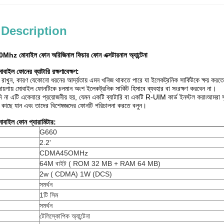
 Description
0Mhz মোবাইল ফোন অরিজিনাল ফিচার ফোন এক্সটারনাল অ্যান্টেনা
ফোনের ব্যাটারি রক্ষণাবেক্ষণ:
খুন, কারণ যেকোনো ধরনের আর্দ্রতায় এমন খনিজ থাকতে পারে যা ইলেকট্রনিক সার্কিটকে ক্ষয় করত
জায়গায় মোবাইল ফোনটিকে চলমান অংশ ইলেকট্রনিক সার্কিট হিসাবে ব্যবহার বা সংরক্ষণ করবেন না।
ি না এটি একেবারে প্রয়োজনীয় হয়, যেমন একটি ব্যাটারি বা একটি R-UIM কার্ড ইনস্টল করা৷আমর
াছে যান এবং তাদের বিশেষজ্ঞদের ফোনটি পরিচালনা করতে বলুন।
ল ফোন প্যারামিটার:
G660
2.2'
CDMA45OMHz
64M বাইট ( ROM 32 MB + RAM 64 MB)
2w ( CDMA) 1W (DCS)
সমর্থন
1টি সিম
সমর্থন
টেলিস্কোপিক অ্যান্টেনা