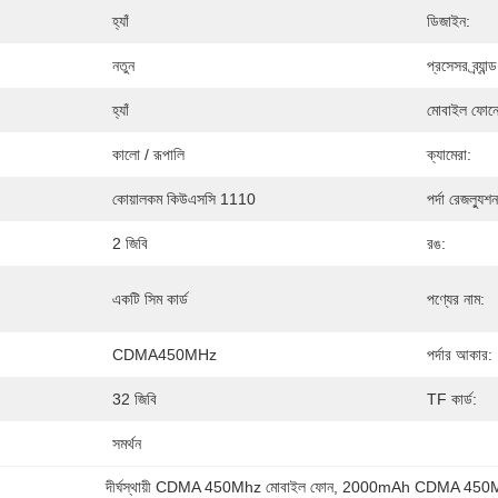
হ্যাঁ
ডিজাইন:
নতুন
প্রসেসর ব্র্যান্ড
হ্যাঁ
মোবাইল ফোনে
কালো / রূপালি
ক্যামেরা:
কোয়ালকম কিউএসসি 1110
পর্দা রেজল্যুশন
2 জিবি
রঙ:
একটি সিম কার্ড
পণ্যের নাম:
CDMA450MHz
পর্দার আকার:
32 জিবি
TF কার্ড:
সমর্থন
দীর্ঘস্থায়ী CDMA 450Mhz মোবাইল ফোন
, 
2000mAh CDMA 450Mh