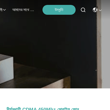
আমাদের সাথে যোগাযোগ করুন
উদ্ধৃতি
লী
দীর্ঘস্থায়ী CDMA 450Mhz মোবাইল ফোন