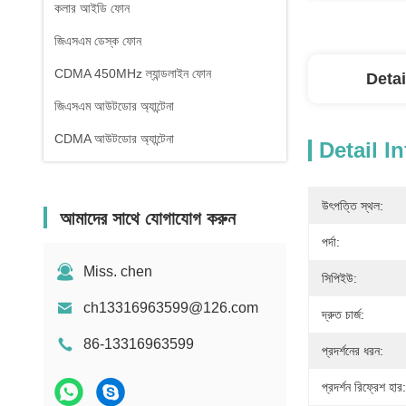
কলার আইডি ফোন
জিএসএম ডেস্ক ফোন
CDMA 450MHz ল্যান্ডলাইন ফোন
Detai
জিএসএম আউটডোর অ্যান্টেনা
CDMA আউটডোর অ্যান্টেনা
Detail I
উৎপত্তি স্থল:
আমাদের সাথে যোগাযোগ করুন
পর্দা:
Miss. chen
সিপিইউ:
ch13316963599@126.com
দ্রুত চার্জ:
86-13316963599
প্রদর্শনের ধরন:
প্রদর্শন রিফ্রেশ হার: