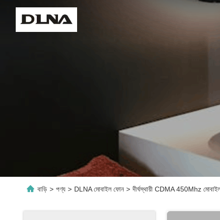
বাড়ি
>
পণ্য
>
DLNA মোবাইল ফোন
>
দীর্ঘস্থায়ী CDMA 450Mhz মোবাই