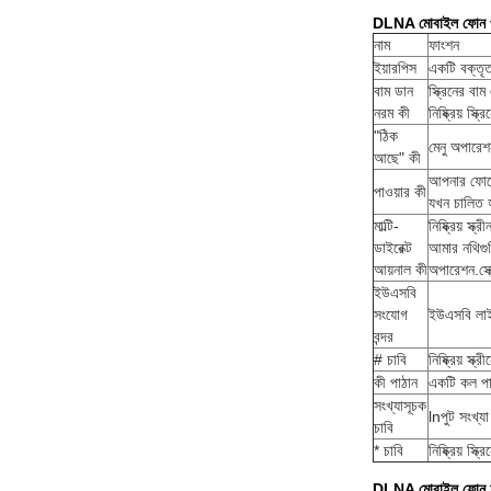
DLNA মোবাইল ফোন প্
নাম
ফাংশন
ইয়ারপিস
একটি বক্তৃত
বাম ডান
স্ক্রিনের বা
নরম কী
নিষ্ক্রিয় স
"ঠিক
মেনু অপারেশন
আছে" কী
আপনার ফোনে
পাওয়ার কী
যখন চালিত হয
মাল্টি-
নিষ্ক্রিয় স
ডাইরেক্ট
আমার নথিগুল
আয়নাল কী
অপারেশন.স্
ইউএসবি
সংযোগ
ইউএসবি লা
বন্দর
# চাবি
নিষ্ক্রিয় স
কী পাঠান
একটি কল পাঠা
সংখ্যাসূচক
lnপুট সংখ্যা
চাবি
* চাবি
নিষ্ক্রিয় 
DLNA মোবাইল ফোন 