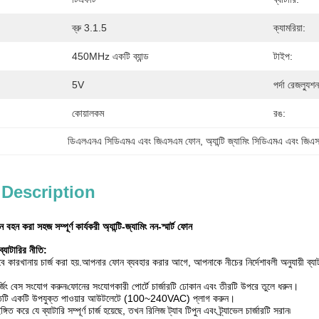
ব্রু 3.1.5
ক্যামরিয়া:
450MHz একটি ব্যান্ড
টাইপ:
5V
পর্দা রেজল্যুশন
কোয়ালকম
রঙ:
ডিএলএনএ সিডিএমএ এবং জিএসএম ফোন
, 
অ্যান্টি জ্যামিং সিডিএমএ এবং জি
 Description
 করা সহজ সম্পূর্ণ কার্যকরী অ্যান্টি-জ্যামিং নন-স্মার্ট ফোন
াটারির নীতি:
 কারখানায় চার্জ করা হয়.আপনার ফোন ব্যবহার করার আগে, আপনাকে নীচের নির্দেশাবলী অনুযায়ী ব্যাটারি 
ার্জিং বেস সংযোগ করুন৷ফোনের সংযোগকারী পোর্টে চার্জারটি ঢোকান এবং তীরটি উপরে তুলে ধরুন।
্রান্তটি একটি উপযুক্ত পাওয়ার আউটলেটে (100~240VAC) প্লাগ করুন।
 করে যে ব্যাটারি সম্পূর্ণ চার্জ হয়েছে, তখন রিলিজ ট্যাব টিপুন এবং ট্র্যাভেল চার্জারটি সরান৷