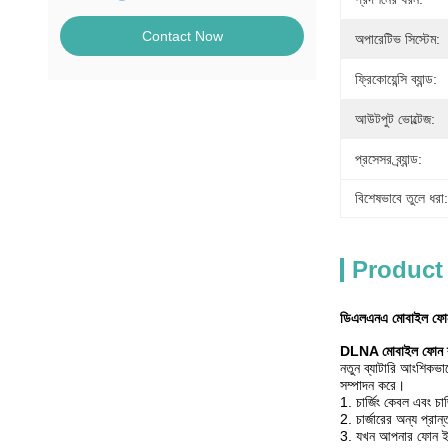
Contact Now
অপারেটিভ সিস্টেম:
ফ্রিকোয়েন্সি ব্যান্ড:
আউটপুট ভোল্টেজ:
প্রসেসর ব্র্যান্ড:
বিশেষভাবে তুলে ধরা:
Product
ডিএলএনএ মোবাইল ফোন বহন
DLNA মোবাইল ফোন ব্য
নতুন ব্যাটারি আংশিকভাবে
সম্পাদন করে।
1. চার্জিং কেবল এবং চ
2. চার্জারের অন্য প
3. যখন আপনার ফোন ইঙ্গিত