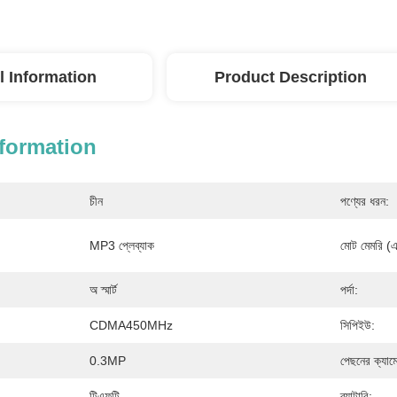
l Information
Product Description
nformation
চীন
পণ্যের ধরন:
MP3 প্লেব্যাক
মোট মেমরি (এ
অ স্মার্ট
পর্দা:
CDMA450MHz
সিপিইউ:
0.3MP
পেছনের ক্যামে
টিএফটি
ব্যাটারি: