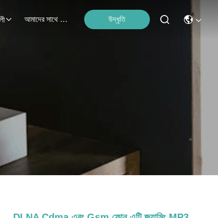
আমাদের সাথে যোগাযোগ করুন
উদ্ধৃতি
লী
DLNA Cdma এবং Gsm ফোন এন্টি জ্যামিং MP3