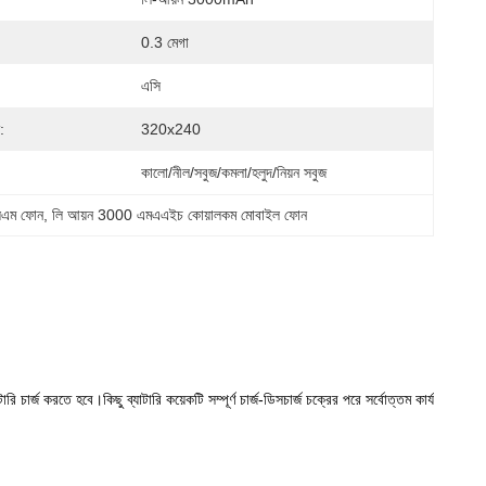
0.3 মেগা
এসি
:
320x240
কালো/নীল/সবুজ/কমলা/হলুদ/নিয়ন সবুজ
এসএম ফোন
, 
লি আয়ন 3000 এমএএইচ কোয়ালকম মোবাইল ফোন
চার্জ করতে হবে।কিছু ব্যাটারি কয়েকটি সম্পূর্ণ চার্জ-ডিসচার্জ চক্রের পরে সর্বোত্তম কার্য