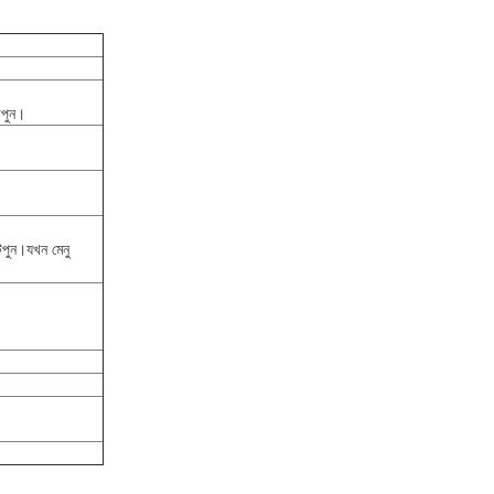
িপুন।
িপুন।যখন মেনু