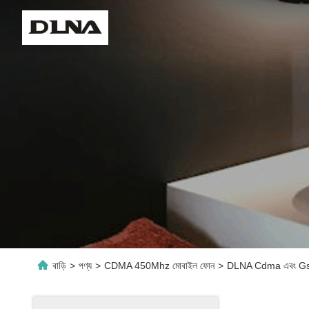
বাড়ি
>
পণ্য
>
CDMA 450Mhz মোবাইল ফোন
>
DLNA Cdma এবং Gsm ফো