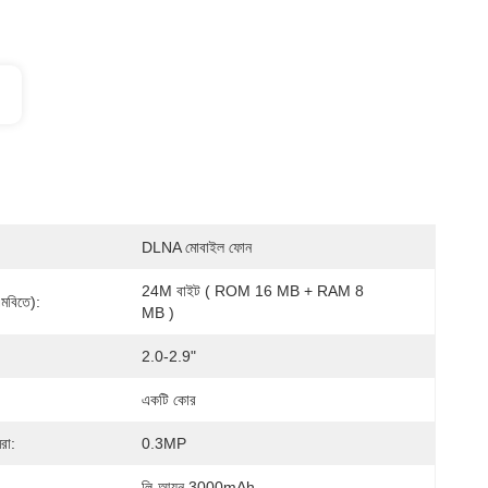
DLNA মোবাইল ফোন
24M বাইট ( ROM 16 MB + RAM 8 
মবিতে):
MB )
2.0-2.9"
একটি কোর
রা:
0.3MP
লি-আয়ন 3000mAh