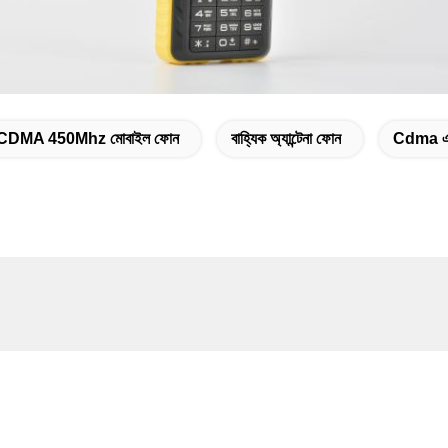
CDMA 450Mhz মোবাইল ফোন
বাহ্যিক অ্যান্টেনা ফোন
Cdma এ
যোগাযোগ
কানা
D, বিল্ডিং এ, জিনফেং বিল্ডিং, শাংবু সাউথ রোড, ফুটিয়ান জেলা, শেনজেন, গুয়াংডং