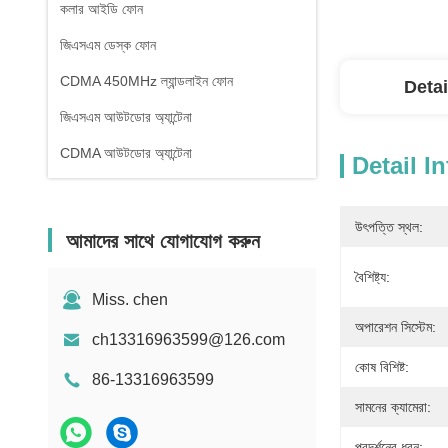
কলার আইডি ফোন
জিএসএম ডেস্ক ফোন
CDMA 450MHz ল্যান্ডলাইন ফোন
Detai
জিএসএম আউটডোর অ্যান্টেনা
CDMA আউটডোর অ্যান্টেনা
Detail I
উৎপত্তি স্থল:
আমাদের সাথে যোগাযোগ করুন
বৈশিষ্ট্য:
Miss. chen
অপারেশন সিস্টেম:
ch13316963599@126.com
কোষ বিশিষ্ট:
86-13316963599
সামনের ক্যামেরা:
প্রদর্শনের ধরন: