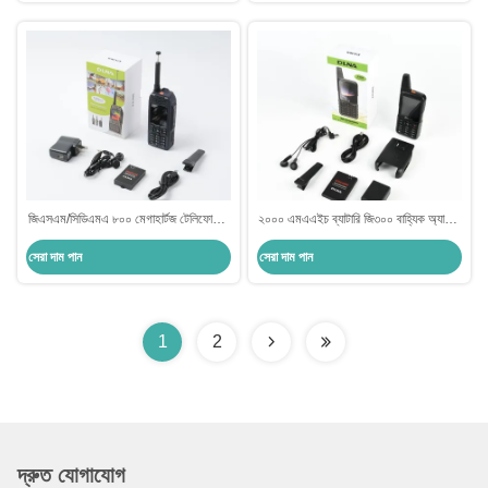
জিএসএম/সিডিএমএ ৮০০ মেগাহার্টজ টেলিফোনের
২০০০ এমএএইচ ব্যাটারি জি৩০০ বাহ্যিক অ্যান্টেনা
জন্য লিথিয়াম আয়ন ২০০০ এমএএইচ ব্যাটারি
সিডিএমএ৮০০ মেগাহার্টজ মোবাইল ফোন
সেরা দাম পান
সেরা দাম পান
এবং টিএফ কার্ড সমর্থন
1
2
দ্রুত যোগাযোগ